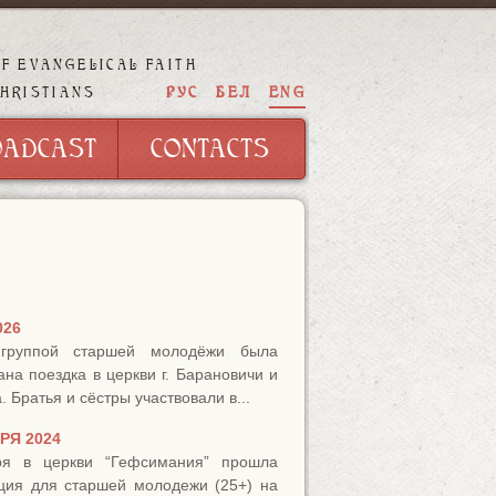
OF EVANGELICAL FAITH
OADCAST
CONTACTS
РУС
БЕЛ
ENG
CHRISTIANS
OADCAST
CONTACTS
026
группой старшей молодёжи была
ана поездка в церкви г. Барановичи и
. Братья и сёстры участвовали в...
РЯ 2024
ря в церкви “Гефсимания” прошла
ция для старшей молодежи (25+) на