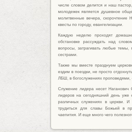
числе словом делится и наш пастор
молодежек является душевное обще
молитвенные вечера, скорочтение Н
квесты по городу, евангелизации.
Каждую неделю проходят домашн
обстановке рассуждать над слово
вопросы, затрагивать любые темы, 
сестрами.
Также мы вместе празднуем церков
ездим в поездки, не просто отдохнуть
ЛБШ, в богослужениях проповедями, 
Служение лидера несет Наганович С
лидеров на сегодняшний день уже с
различных служениях в церкви. И
трудиться для славы Божьей в про
чаепития. И еще много чего полезног