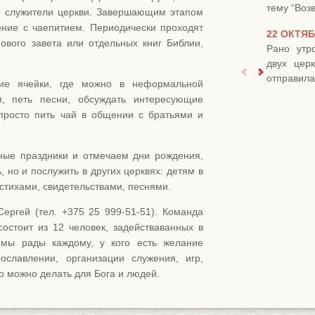
тему “Воз
, служители церкви. Завершающим этапом
ние с чаепитием. Периодически проходят
22 ОКТЯБ
ового завета или отдельных книг Библии,
Рано утр
двух цер
отправилас
ие ячейки, где можно в неформальной
м, петь песни, обсуждать интересующие
просто пить чай в общении с братьями и
ные праздники и отмечаем дни рождения,
, но и послужить в других церквях: детям в
стихами, свидетельствами, песнями.
ергей (тел. +375 25 999-51-51). Команда
остоит из 12 человек, задействаванных в
 мы рады каждому, у кого есть желание
славлении, организации служения, игр,
о можно делать для Бога и людей.