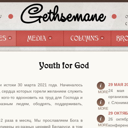
Gethsemane
Y
ES
MEDIA
COLUMNS
BR
ES
MEDIA
COLUMNS
BR
Youth for God
29 МАЯ 2
ои истоки 30 марта 2021 года. Начиналось
24 мая 
 сердца которых горели желанием служить
MORE
организов
 кого-то вдохновить на труд для Господа и
г. Слонима
азным людям, ободрять, поддерживать,
MORE
29 ОКТЯБ
26 октяб
2 раза в месяц. Мы прославляем Бога в
конферен
MORE
спикеры из разных церквей Беларуси, в том