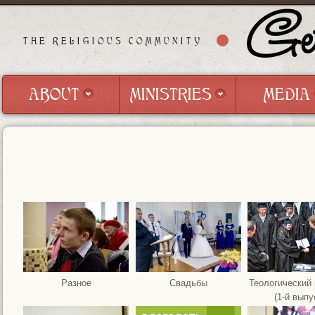
Get
THE RELIGIOUS COMMUNITY
ABOUT
MINISTRIES
MEDIA
ABOUT
MINISTRIES
MEDIA
Разное
Свадьбы
Теологический 
(1-й выпу