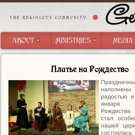
Get
THE RELIGIOUS COMMUNITY
ABOUT
MINISTRIES
MEDIA
ABOUT
MINISTRIES
MEDIA
Платье на Рождество
Праздни
наполнены
радостью и
января 
Рождеств
стал особ
нашей церк
состоялась