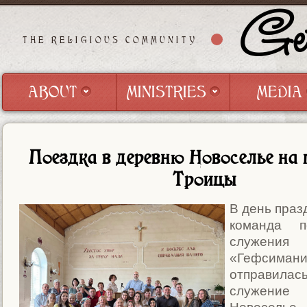
Get
THE RELIGIOUS COMMUNITY
ABOUT
MINISTRIES
MEDIA
ABOUT
MINISTRIES
MEDIA
Поездка в деревню Новоселье на
Троицы
В день праз
команда по
служени
«Гефсимани
отправ
служение