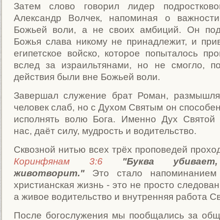
Затем слово говорил лидер подростково
Александр Волчек, напоминая о важности
Божьей воли, а не своих амбиций. Он под
Божья слава никому не принадлежит, и при
египетское войско, которое попыталось пр
вслед за израильтянами, но не смогло, п
действия были вне Божьей воли.
Завершал служение брат Роман, размышля
человек слаб, но с Духом Святым он способе
исполнять волю Бога. Именно Дух Святой
нас, даёт силу, мудрость и водительство.
Сквозной нитью всех трёх проповедей прохо
Коринфянам 3:6
"Буква убивае
животворит."
Это стало напоминанием
христианская жизнь - это не просто следова
а живое водительство и внутренняя работа Св
После богослужения мы пообщались за об