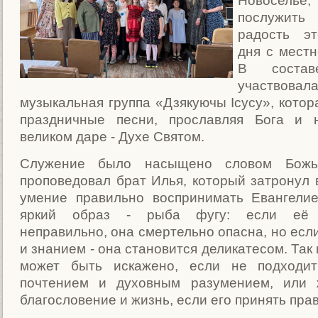
Новосел
послужить 
радость эт
дня с местн
В состав
участвовал
музыкальная группа «Дзякуючы Ісусу», котор
праздничные песни, прославляя Бога и 
великом даре - Духе Святом.
Служение было насыщено словом Божь
проповедовал брат Илья, который затронул 
умение правильно воспринимать Евангели
яркий образ - рыба фугу: если её п
неправильно, она смертельно опасна, но есл
и знанием - она становится деликатесом. Так 
может быть искажено, если не подходи
почтением и духовным разумением, или 
благословение и жизнь, если его принять пра