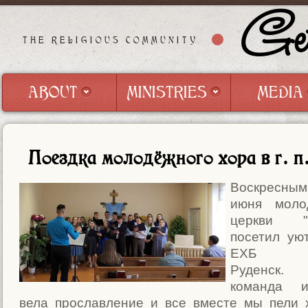
Get
THE RELIGIOUS COMMUNITY
ABOUT
MINISTRIES
MEDIA
ABOUT
MINISTRIES
MEDIA
Поездка молодёжного хора в г. п
Воскресны
июня моло
церкви "Г
посетил ую
ЕХБ
Руденск.
команда и
вела прославление и все вместе мы пели 