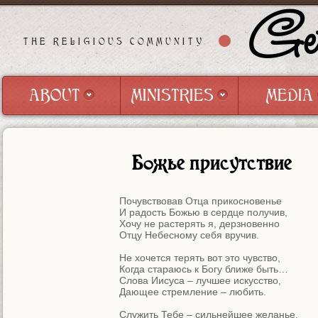
Get
THE RELIGIOUS COMMUNITY
ABOUT
MINISTRIES
MEDIA
ABOUT
MINISTRIES
MEDIA
Божье присутствие
Почувствовав Отца прикосновенье

И радость Божью в сердце получив,

Хочу не растерять я, дерзновенно

Отцу Небесному себя вручив.

Не хочется терять вот это чувство,

Когда стараюсь к Богу ближе быть…

Слова Иисуса – лучшее искусство,

Дающее стремление – любить.

Служить Тебе – сильнейшее желанье,
