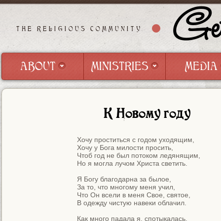
Get
THE RELIGIOUS COMMUNITY
ABOUT
MINISTRIES
MEDIA
ABOUT
MINISTRIES
MEDIA
К Новому году
Хочу проститься с годом уходящим,

Хочу у Бога милости просить,

Чтоб год не был потоком ледянящим,

Но я могла лучом Христа светить.

Я Богу благодарна за былое,

За то, что многому меня учил,

Что Он всели в меня Свое, святое,

В одежду чистую навеки облачил.

Как много падала я, спотыкалась,
