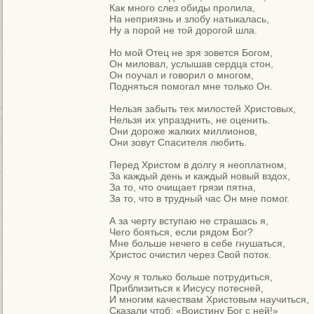
Как много слез обиды пролила,

На неприязнь и злобу натыкалась,

Ну а порой не той дорогой шла.

Но мой Отец не зря зовется Богом,

Он миловал, услышав сердца стон,

Он поучал и говорил о многом,

Подняться помогал мне только Он.

Нельзя забыть тех милостей Христовых,

Нельзя их упразднить, не оценить.

Они дороже жалких миллионов,

Они зовут Спасителя любить.

Перед Христом в долгу я неоплатном,

За каждый день и каждый новый вздох,

За то, что очищает грязи пятна,

За то, что в трудный час Он мне помог.

А за черту вступаю не страшась я,

Чего бояться, если рядом Бог?

Мне больше нечего в себе гнушаться,

Христос очистил через Свой поток.

Хочу я только больше потрудиться,

Приблизиться к Иисусу потесней,

И многим качествам Христовым научиться,

Сказали чтоб: «Воистину Бог с ней!»
