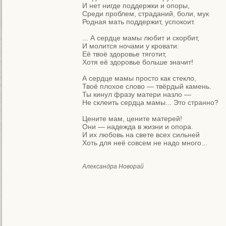
И нет нигде поддержки и опоры,

Среди проблем, страданий, боли, мук

Родная мать поддержит, успокоит.

... А сердце мамы любит и скорбит,

И молится ночами у кровати:

Её твоё здоровье тяготит,

Хотя её здоровье больше значит!

А сердце мамы просто как стекло,

Твоё плохое слово — твёрдый камень.

Ты кинул фразу матери назло —

Не склеить сердца мамы... Это странно?

Цените мам, цените матерей!

Они — надежда в жизни и опора.

И их любовь на свете всех сильней

Хоть для неё совсем не надо много...
Александра Новорай