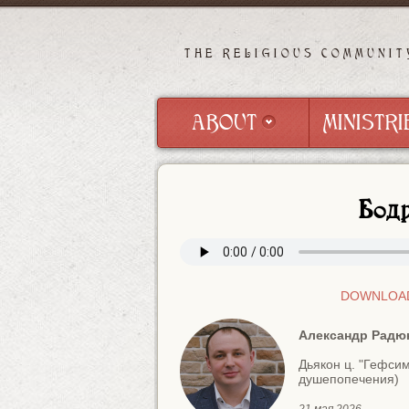
THE RELIGIOUS COMMUNIT
ABOUT
MINISTRI
ABOUT
MINISTRI
Бодр
DOWNLOAD 
Александр Радю
Дьякон ц. "Гефси
душепопечения)
21 мая 2026