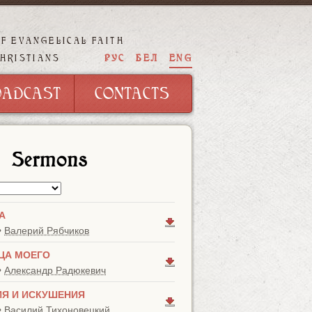
OF EVANGELICAL FAITH
OADCAST
CONTACTS
РУС
БЕЛ
ENG
CHRISTIANS
OADCAST
CONTACTS
Sermons
А
•
Валерий Рябчиков
ЦА МОЕГО
•
Александр Радюкевич
Я И ИСКУШЕНИЯ
•
Василий Тихоновецкий