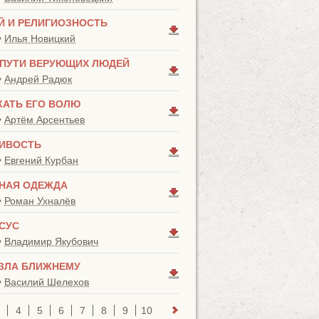
Й И РЕЛИГИОЗНОСТЬ
•
Илья Новицкий
ПУТИ ВЕРУЮЩИХ ЛЮДЕЙ
•
Андрей Радюк
КАТЬ ЕГО ВОЛЮ
•
Артём Арсентьев
ИВОСТЬ
•
Евгений Курбан
НАЯ ОДЕЖДА
•
Роман Ухналёв
ИСУС
•
Владимир Якубович
 ЗЛА БЛИЖНЕМУ
•
Василий Шелехов
4
5
6
7
8
9
10
11
12
13
14
15
16
17
1