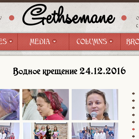
Gethsemane
Y
ES
MEDIA
COLUMNS
BR
ES
MEDIA
COLUMNS
BR
Водное крещение 24.12.2016