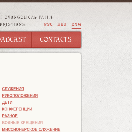
OF EVANGELICAL FAITH
OADCAST
CONTACTS
РУС
БЕЛ
ENG
CHRISTIANS
OADCAST
CONTACTS
СЛУЖЕНИЯ
РУКОПОЛОЖЕНИЯ
ДЕТИ
КОНФЕРЕНЦИИ
РАЗНОЕ
ВОДНЫЕ КРЕЩЕНИЯ
МИССИОНЕРСКОЕ СЛУЖЕНИЕ