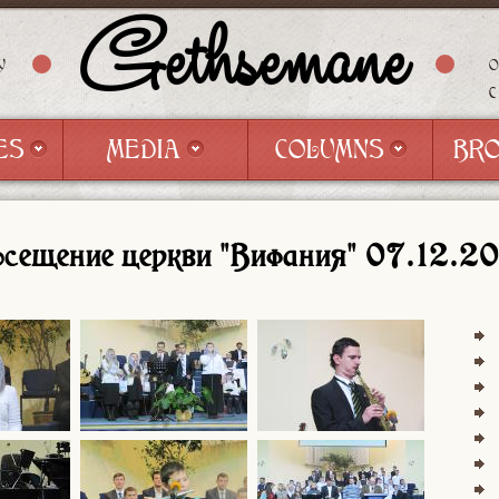
Gethsemane
Y
ES
MEDIA
COLUMNS
BR
ES
MEDIA
COLUMNS
BR
сещение церкви "Вифания" 07.12.2